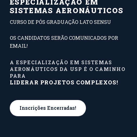
ESPECIALIZAÇÃO EM
SISTEMAS AERONÁUTICOS
CURSO DE PÓS GRADUAÇÃO LATO SENSU
OS CANDIDATOS SERÃO COMUNICADOS POR
EMAIL!
A ESPECIALIZAÇÃO EM SISTEMAS
DÊ O PRÓXIMO PASSO NA SUA VIDA
AERONÁUTICOS DA USP É O CAMINHO
PARA
PARA
AVANÇAR
NA
SUA
Inscrições Encerradas!